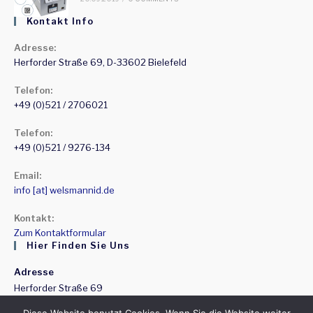
Kontakt Info
Adresse:
Herforder Straße 69, D-33602 Bielefeld
Telefon:
+49 (0)521 / 2706021
Telefon:
+49 (0)521 / 9276-134
Email:
Opens
info [at] welsmannid.de
in
your
Kontakt:
application
Zum Kontaktformular
Hier Finden Sie Uns
Adresse
Herforder Straße 69
D-33602 Bielefeld