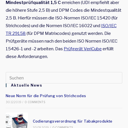
Mindestprüfqualität 1,5 C
erreichen (UDI empfiehlt aber
die höhere Stufe 2,5 B) und DPM Codes die Mindestqualität
2,5 B. Hierfür müssen die ISO-Normen ISO/IEC 15420 (für
Strichcodes) und die Normen ISO/IEC 16022 und
ISO/IEC
TR 29158
(für DPM Matrixcodes) genutzt werden. Die
Prüfgeräte müssen nach den beiden ISO Normen ISO/IEC
15426-1 und -2 arbeiten. Das
Prüfgerät VeriCube
erfüllt
diese Anforderungen.
Pr
Es
Aktuelle News
to
Neue Norm für die Prüfung von Strichcodes
cl
30.12.2019
/
0 COMMENTS
th
se
pan
Codierungsverordnung für Tabakprodukte
20.09.2019
/
0 COMMENTS