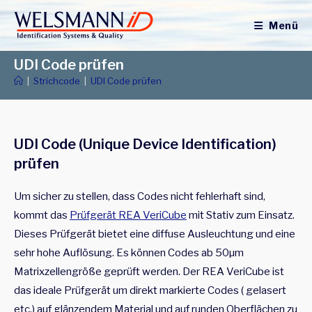
Zum
Inhalt
Menü
springen
UDI Code prüfen
|
Strichcode
|
UDI Code prüfen
UDI Code (Unique Device Identification)
prüfen
Um sicher zu stellen, dass Codes nicht fehlerhaft sind,
kommt das
Prüfgerät REA VeriCube
mit Stativ zum Einsatz.
Dieses Prüfgerät bietet eine diffuse Ausleuchtung und eine
sehr hohe Auflösung. Es können Codes ab 50µm
Matrixzellengröße geprüft werden. Der REA VeriCube ist
das ideale Prüfgerät um direkt markierte Codes ( gelasert
etc.) auf glänzendem Material und auf runden Oberflächen zu